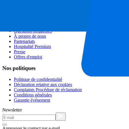
Programme d'affiliation
Séjours en ville
Vacances
Blog
Contact
Questions fréquentes
À propos de nous
Partenariats
Hospitalité Premium
Presse
Offres d'emploi
Nos politiques
Politique de confidentialité
Déclaration relative aux cookies
Complaints Procédure de réclamation
Conditions générales
Garantie événement
Newsletter
Approuver le contact par e-mail