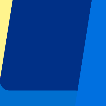
Tous les sports
Football
Formula 1
MotoGP
Rugby
Tennis
Championnats de football
Ligue des Champions
Premier League
Serie A
La Liga
Ligue 1
Primeira Liga
Eredivisie
Spectacles et festivals
Tous les concerts
Plus d'informations