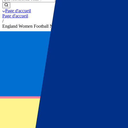
Page d'accueil
Page d'accueil
/
England Women Football Nations League
England Women Football Natio
Recevez des notifications sur les mises à jour des billet
Abonnez-vous dès maintenant pour être averti dès que les billets pour
Prénom
Nom
E-mail
Approuver le contact par e-mail
*
S'inscrire
Vos informations seront utilisées conformément à notre
Privacy Policy