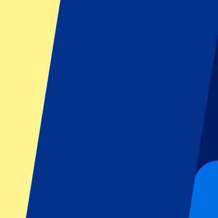
Footer menu
Grands clubs
Liverpool
Manchester United
Manchester City
FC Barcelona
Real Madrid
Napoli
AC Milan
Événements populaires
GP Espagne
GP Pays Bas
GP Italie
GP Singapour
Six Nations