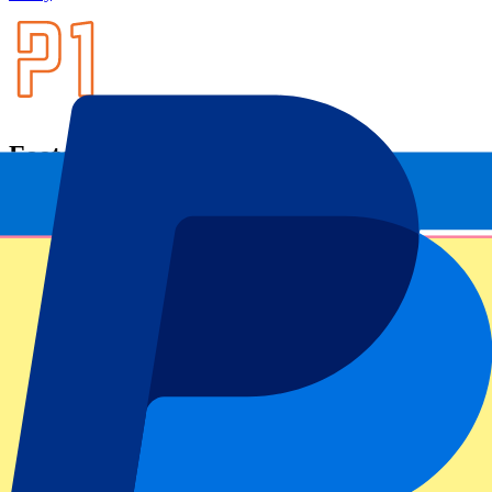
Footer menu
Grands clubs
Liverpool
Manchester United
Manchester City
FC Barcelona
Real Madrid
Napoli
AC Milan
Événements populaires
GP Espagne
GP Pays Bas
GP Italie