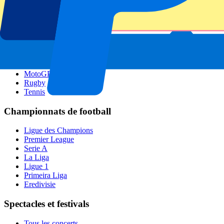
GP Singapour
Six Nations
Tous les sports
Football
Formula 1
MotoGP
Rugby
Tennis
Championnats de football
Ligue des Champions
Premier League
Serie A
La Liga
Ligue 1
Primeira Liga
Eredivisie
Spectacles et festivals
Tous les concerts