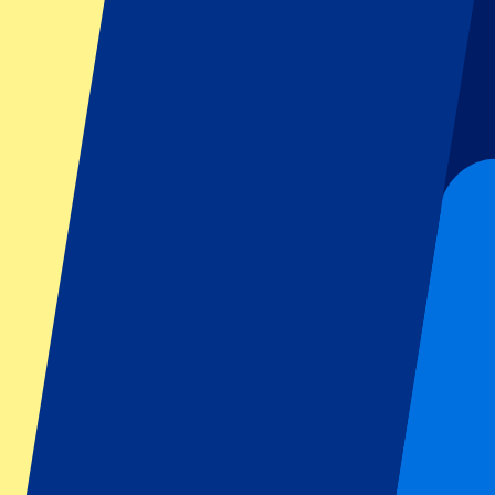
GP Italie
GP Singapour
Six Nations
Tous les sports
Football
Formula 1
MotoGP
Rugby
Tennis
Championnats de football
Ligue des Champions
Premier League
Serie A
La Liga
Ligue 1
Primeira Liga
Eredivisie
Spectacles et festivals