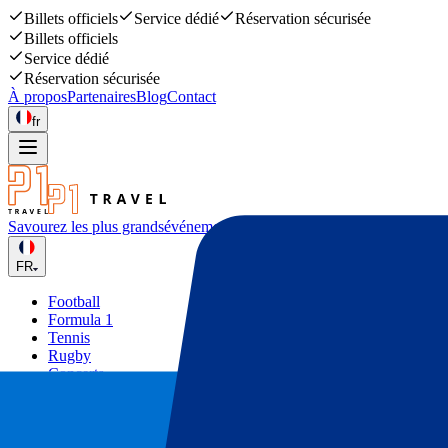
Billets officiels
Service dédié
Réservation sécurisée
Billets officiels
Service dédié
Réservation sécurisée
À propos
Partenaires
Blog
Contact
fr
Savourez les plus grands
événements sportifs et musicaux
FR
Football
Formula 1
Tennis
Rugby
Concerts
Autres
Deals