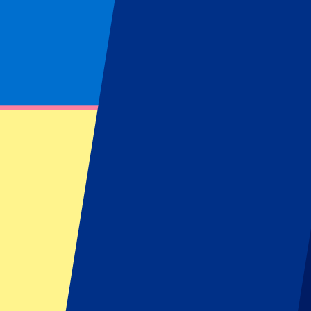
Page non trouvée
Impossible de trouver la ressource demandée
Footer menu
Grands clubs
Liverpool
Manchester United
Manchester City
FC Barcelona
Real Madrid
Napoli
AC Milan
Événements populaires
GP Espagne
GP Pays Bas