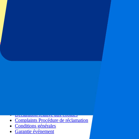
Tous les concerts
Plus d'informations
Programme d'affiliation
Séjours en ville
Vacances
Blog
Contact
Questions fréquentes
À propos de nous
Partenariats
Hospitalité Premium
Presse
Offres d'emploi
Nos politiques
Politique de confidentialité
Déclaration relative aux cookies
Complaints Procédure de réclamation
Conditions générales
Garantie événement