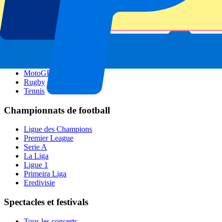
GP Singapour
Six Nations
Tous les sports
Football
Formula 1
MotoGP
Rugby
Tennis
Championnats de football
Ligue des Champions
Premier League
Serie A
La Liga
Ligue 1
Primeira Liga
Eredivisie
Spectacles et festivals
Tous les concerts