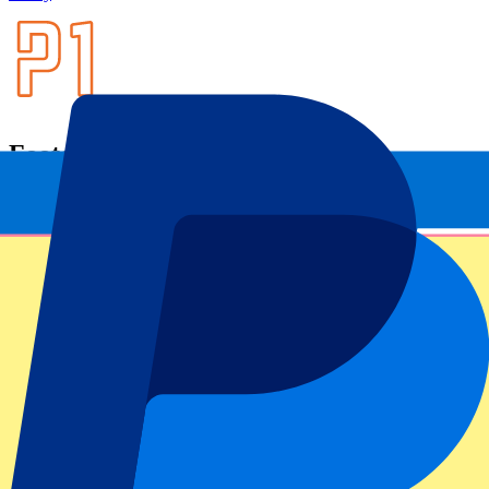
Footer menu
Grands clubs
Liverpool
Manchester United
Manchester City
FC Barcelona
Real Madrid
Napoli
AC Milan
Événements populaires
GP Espagne
GP Pays Bas
GP Italie