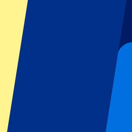
GP Italie
GP Singapour
Six Nations
Tous les sports
Football
Formula 1
MotoGP
Rugby
Tennis
Championnats de football
Ligue des Champions
Premier League
Serie A
La Liga
Ligue 1
Primeira Liga
Eredivisie
Spectacles et festivals