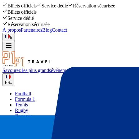
Billets officiels
Service dédié
Réservation sécurisée
Billets officiels
Service dédié
Réservation sécurisée
À propos
Partenaires
Blog
Contact
fr
Savourez les plus grands
événements sportifs et musicaux
FR
Football
Formula 1
Tennis
Rugby
Concerts
Autres
Deals