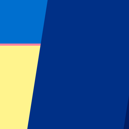
Page non trouvée
Impossible de trouver la ressource demandée
Footer menu
Grands clubs
Liverpool
Manchester United
Manchester City
FC Barcelona
Real Madrid
Napoli
AC Milan
Événements populaires
GP Espagne
GP Pays Bas