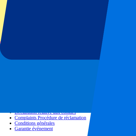
Tous les concerts
Plus d'informations
Programme d'affiliation
Séjours en ville
Vacances
Blog
Contact
Questions fréquentes
À propos de nous
Partenariats
Hospitalité Premium
Presse
Offres d'emploi
Nos politiques
Politique de confidentialité
Déclaration relative aux cookies
Complaints Procédure de réclamation
Conditions générales
Garantie événement