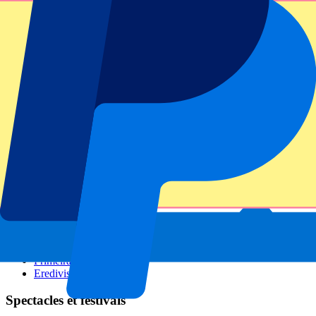
GP Italie
GP Singapour
Six Nations
Tous les sports
Football
Formula 1
MotoGP
Rugby
Tennis
Championnats de football
Ligue des Champions
Premier League
Serie A
La Liga
Ligue 1
Primeira Liga
Eredivisie
Spectacles et festivals