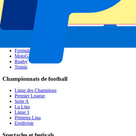
GP Pays Bas
GP Italie
GP Singapour
Six Nations
Tous les sports
Football
Formula 1
MotoGP
Rugby
Tennis
Championnats de football
Ligue des Champions
Premier League
Serie A
La Liga
Ligue 1
Primeira Liga
Eredivisie
Spectacles et festivals