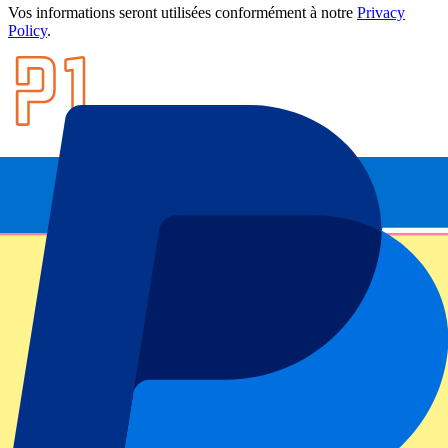
Vos informations seront utilisées conformément à notre
Privacy
Policy
.
Footer menu
Grands clubs
Liverpool
Manchester United
Manchester City
FC Barcelona
Real Madrid
Napoli
AC Milan
Événements populaires
GP Espagne