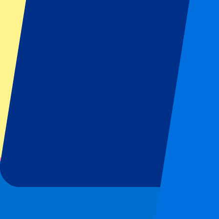
Tous les sports
Football
Formula 1
MotoGP
Rugby
Tennis
Championnats de football
Ligue des Champions
Premier League
Serie A
La Liga
Ligue 1
Primeira Liga
Eredivisie
Spectacles et festivals
Tous les concerts
Plus d'informations