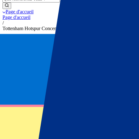
Page d'accueil
Page d'accueil
/
Tottenham Hotspur Concerts 2024
Tottenham Hotspur Concerts 2
Recevez des notifications sur les mises à jour des billet
Abonnez-vous dès maintenant pour être averti dès que les billets pour
Prénom
Nom
E-mail
Approuver le contact par e-mail
*
S'inscrire
Vos informations seront utilisées conformément à notre
Privacy Policy