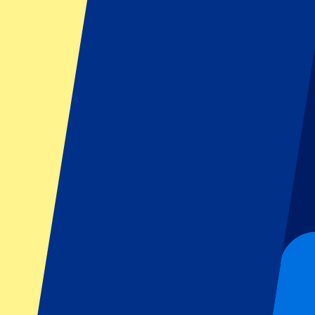
Footer menu
Grands clubs
Liverpool
Manchester United
Manchester City
FC Barcelona
Real Madrid
Napoli
AC Milan
Événements populaires
GP Espagne
GP Pays Bas
GP Italie
GP Singapour
Six Nations