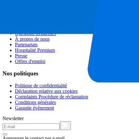
Programme d'affiliation
Séjours en ville
Vacances
Blog
Contact
Questions fréquentes
À propos de nous
Partenariats
Hospitalité Premium
Presse
Offres d'emploi
Nos politiques
Politique de confidentialité
Déclaration relative aux cookies
Complaints Procédure de réclamation
Conditions générales
Garantie événement
Newsletter
Approuver le contact par e-mail