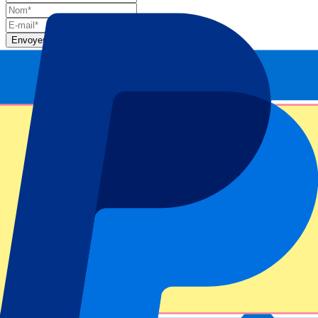
Envoyer
Vos informations seront utilisées conformément à notre
Privacy
Policy
.
Merci d'avoir envoyé le formulaire !
Informations sur l'événement
À propos de Monte-Carlo Masters: Jour 3 – Tour 1
Niveau ATP / Grand Chelem
Monte Carlo Masters 2025
Stade
Monte Carlo Country Club
Lieu de l'événement
Roquebrune-Cap-Martin, France