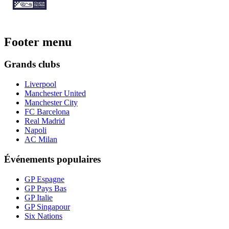
Footer menu
Grands clubs
Liverpool
Manchester United
Manchester City
FC Barcelona
Real Madrid
Napoli
AC Milan
Événements populaires
GP Espagne
GP Pays Bas
GP Italie
GP Singapour
Six Nations