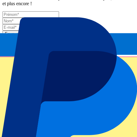
et plus encore !
Envoyer
Vos informations seront utilisées conformément à notre
Privacy
Policy
.
Merci d'avoir envoyé le formulaire !
Informations sur l'événement
À propos de Monte Carlo Masters - 2nd/ 3rd Round
- 9 April
Niveau ATP / Grand Chelem
Monte Carlo Masters 2025
Stade
Monte Carlo Country Club
Lieu de l'événement
Roquebrune-Cap-Martin, France