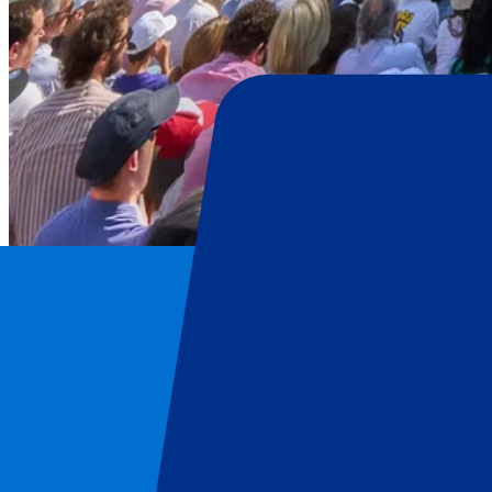
Mutua Madrid Open
Page d'accueil
/
Tennis
/
Mutua Madrid Open
/
Mutua Madrid Open: Jour 6 – Tour 2 & 3 – Session de Jour
Mutua Madrid Open