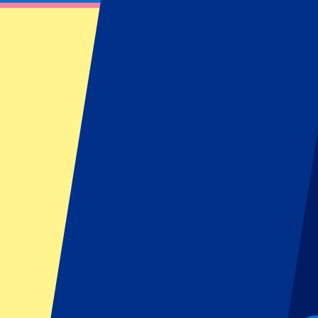
Mutua Madrid Open: Jour 6 – Tour 2 & 3 –
26 avril 2025 à 11:00
Date confirmée
•
Madrid, Espagne
Mutua Madrid Open: Jour 6 – Tour 2 & 3 –
26 avril 2025 à 11:00 • Madrid, Espagne
Date confirmée
Cet événement est terminé
Cet événement est terminé