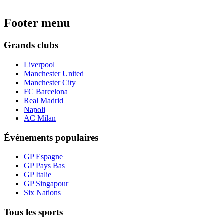
Footer menu
Grands clubs
Liverpool
Manchester United
Manchester City
FC Barcelona
Real Madrid
Napoli
AC Milan
Événements populaires
GP Espagne
GP Pays Bas
GP Italie
GP Singapour
Six Nations
Tous les sports