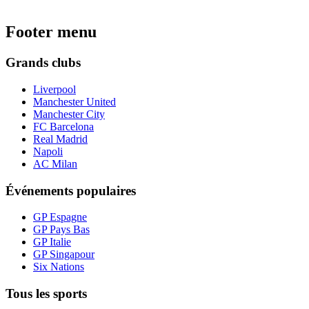
Footer menu
Grands clubs
Liverpool
Manchester United
Manchester City
FC Barcelona
Real Madrid
Napoli
AC Milan
Événements populaires
GP Espagne
GP Pays Bas
GP Italie
GP Singapour
Six Nations
Tous les sports