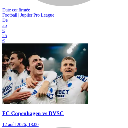
Date confirmée
Football | Jupiler Pro League
De
35
€
25
€
FC Copenhagen vs DVSC
12 août 2026, 18:00