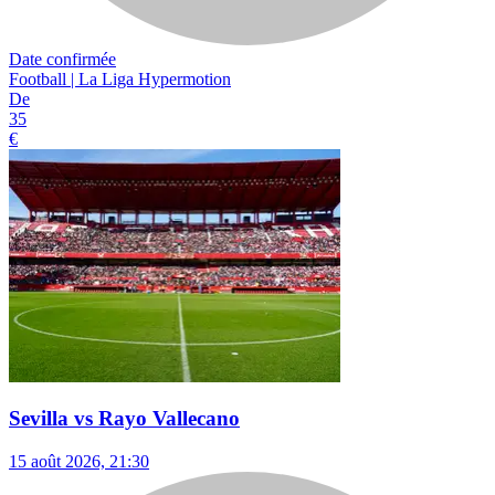
Date confirmée
Football | La Liga Hypermotion
De
35
€
Sevilla vs Rayo Vallecano
15 août 2026, 21:30