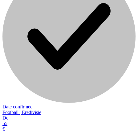
Date confirmée
Football | Eredivisie
De
55
€