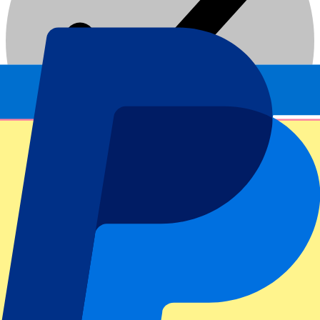
Date confirmée
Football | Europa League
De
159
€