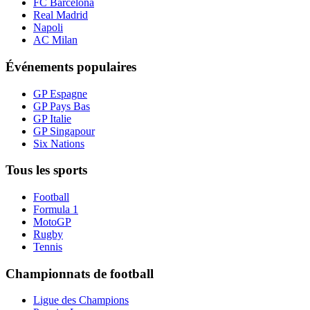
FC Barcelona
Real Madrid
Napoli
AC Milan
Événements populaires
GP Espagne
GP Pays Bas
GP Italie
GP Singapour
Six Nations
Tous les sports
Football
Formula 1
MotoGP
Rugby
Tennis
Championnats de football
Ligue des Champions