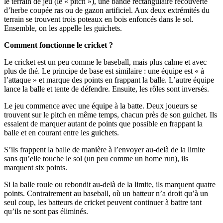
le terrain de jeu (le « pitch »), une bande rectangulaire recouverte
d’herbe coupée ras ou de gazon artificiel. Aux deux extrémités du
terrain se trouvent trois poteaux en bois enfoncés dans le sol.
Ensemble, on les appelle les guichets.
Comment fonctionne le cricket ?
Le cricket est un peu comme le baseball, mais plus calme et avec
plus de thé. Le principe de base est similaire : une équipe est « à
l’attaque » et marque des points en frappant la balle. L’autre équipe
lance la balle et tente de défendre. Ensuite, les rôles sont inversés.
Le jeu commence avec une équipe à la batte. Deux joueurs se
trouvent sur le pitch en même temps, chacun près de son guichet. Ils
essaient de marquer autant de points que possible en frappant la
balle et en courant entre les guichets.
S’ils frappent la balle de manière à l’envoyer au-delà de la limite
sans qu’elle touche le sol (un peu comme un home run), ils
marquent six points.
Si la balle roule ou rebondit au-delà de la limite, ils marquent quatre
points. Contrairement au baseball, où un batteur n’a droit qu’à un
seul coup, les batteurs de cricket peuvent continuer à battre tant
qu’ils ne sont pas éliminés.