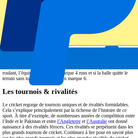
traditionnellement les plus longs et durent cinq jours. Les ODI se
jouent en une journée et les T20 sont les matchs les plus courts, avec
une durée de seulement trois heures. En règle générale, plus le
match est court, plus il est riche en action. Les matchs plus longs, en
revanche, sont généralement beaucoup plus tactiques.
Le calcul du score au cricket
Au cricket, le score est calculé en
comptant les runs. Chaque fois que les joueurs de l’équipe des
batteurs se croisent entre les guichets sur le terrain de jeu, ils
marquent un point. Si la balle quitte le terrain, par exemple parce
que le batteur l’a frappée au-delà de la limite, l’équipe des batteurs
obtient des points supplémentaires en fonction de l’endroit et de la
manière dont la balle a quitté le terrain. Si la balle quitte le terrain en
roulant, l’équipe des batteurs marque 4 runs et si la balle quitte le
terrain sans toucher le sol, elle en marque 6.
Les tournois & rivalités
Le cricket regorge de tournois uniques et de rivalités formidables.
Cela s’explique principalement par la richesse de l’histoire de ce
sport. À titre d’exemple, de nombreuses années de compétition entre
l’Inde et le Pakistan et entre
l’Angleterre
et
l’Australie
ont donné
naissance à des rivalités féroces. Ces rivalités se perpétuent dans les
plus grands tournois de cricket. Continuez à lire pour en savoir plus
sur les plus grands tournois et les plus grandes rivalités du cricket.