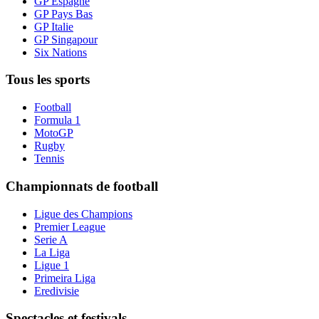
GP Espagne
GP Pays Bas
GP Italie
GP Singapour
Six Nations
Tous les sports
Football
Formula 1
MotoGP
Rugby
Tennis
Championnats de football
Ligue des Champions
Premier League
Serie A
La Liga
Ligue 1
Primeira Liga
Eredivisie
Spectacles et festivals