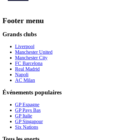
Footer menu
Grands clubs
Liverpool
Manchester United
Manchester City
FC Barcelona
Real Madrid
Napoli
AC Milan
Événements populaires
GP Espagne
GP Pays Bas
GP Italie
GP Singapour
Six Nations
Tous les sports