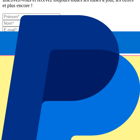
et plus encore !
Envoyer
Vos informations seront utilisées conformément à notre
Privacy
Policy
.
Merci d'avoir envoyé le formulaire !
Informations sur l'événement
À propos de US Open: Tour 1 – Nuit
Niveau ATP / Grand Chelem
US Open 2025
Stade
Arthur Ashe Stadium
Lieu de l'événement
New York City, États-Unis d'Amérique