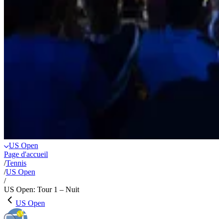
US Open
Page d'accueil
/
Tennis
/
US Open
/
US Open: Tour 1 – Nuit
US Open